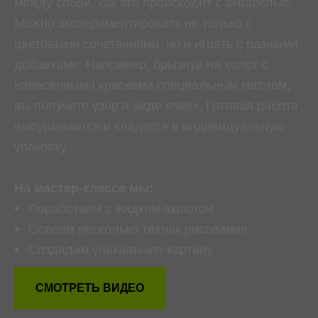
между собой, как это происходит с акварелью.
Можно экспериментировать не только с
цветовыми сочетаниями, но и играть с разными
добавками. Например, брызнув на холст с
нанесенными красками специальным маслом,
вы получите узор в виде ячеек. Готовая работа
высушивается и кладется в индивидуальную
упаковку.
На мастер-классе мы:
Поработаем с жидким акрилом
Освоим несколько техник рисования
Создадим уникальную картину
СМОТРЕТЬ ВИДЕО