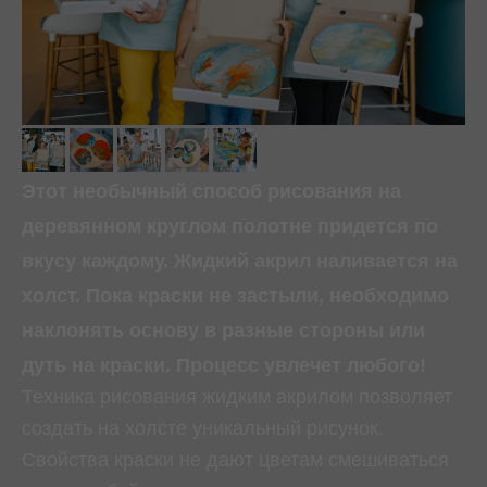
Этот необычный способ рисования на
деревянном круглом полотне придется по
вкусу каждому. Жидкий акрил наливается на
холст. Пока краски не застыли, необходимо
наклонять основу в разные стороны или
дуть на краски. Процесс увлечет любого!
Техника рисования жидким акрилом позволяет
создать на холсте уникальный рисунок.
Свойства краски не дают цветам смешиваться