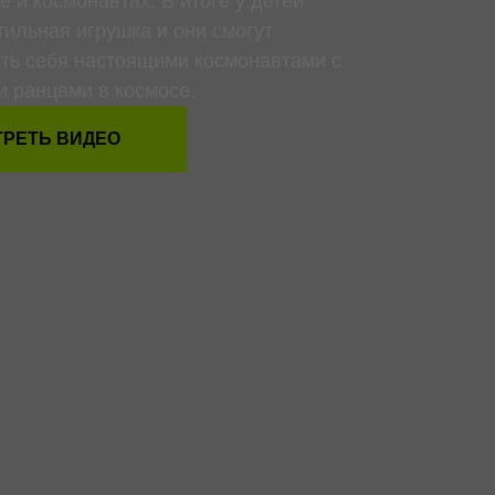
е и космонавтах. В итоге у детей
тильная игрушка и они смогут
ть себя настоящими космонавтами с
 ранцами в космосе.
РЕТЬ ВИДЕО