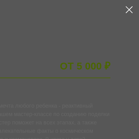
B2B
+7 (999) 773-90-90
НАПИСАТЬ
ОТ 5 000 ₽
ечта любого ребенка - реактивный
ашем мастер-классе по созданию поделки
тер поможет на всех этапах, а также
влекательные факты о космическом