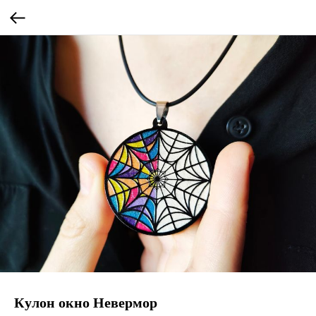
Кулон окно Невермор